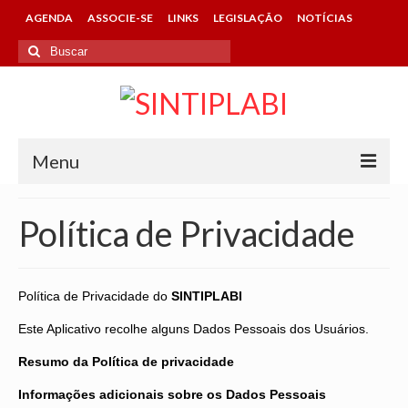
AGENDA
ASSOCIE-SE
LINKS
LEGISLAÇÃO
NOTÍCIAS
Buscar
por:
Menu
HOME
Política de Privacidade
SINTIPLABI
CONHEÇA O SINDICATO
Política de Privacidade do
SINTIPLABI
DIRETORIA
Este Aplicativo recolhe alguns Dados Pessoais dos Usuários.
CONTATOS DA ENTIDADE
Resumo da Política de privacidade
Informações adicionais sobre os Dados Pessoais
ASSOCIE-SE