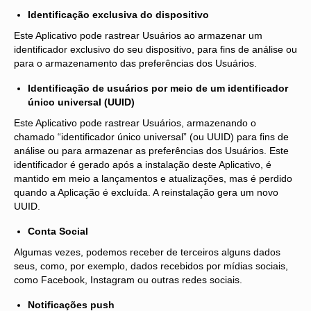
Identificação exclusiva do dispositivo
CONVENÇÕES
Este Aplicativo pode rastrear Usuários ao armazenar um
CONVÊNIOS
identificador exclusivo do seu dispositivo, para fins de análise ou
para o armazenamento das preferências dos Usuários.
HOMOLOGAÇÃO
Identificação de usuários por meio de um identificador
único universal (UUID)
INFORMAÇÕES
Este Aplicativo pode rastrear Usuários, armazenando o
NOTÍCIAS
chamado “identificador único universal” (ou UUID) para fins de
análise ou para armazenar as preferências dos Usuários. Este
GALERIA DE FOTOS
identificador é gerado após a instalação deste Aplicativo, é
mantido em meio a lançamentos e atualizações, mas é perdido
PERGUNTAS FREQUENTES
quando a Aplicação é excluída. A reinstalação gera um novo
UUID.
LINKS
Conta Social
LEGISLAÇÃO
Algumas vezes, podemos receber de terceiros alguns dados
seus, como, por exemplo, dados recebidos por mídias sociais,
FALE CONOSCO
como Facebook, Instagram ou outras redes sociais.
Notificações push