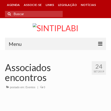
AGENDA
ASSOCIE-SE
LINKS
LEGISLAÇÃO
NOTÍCIAS
Buscar
por:
Menu
HOME
Associados
24
SINTIPLABI
SET 2019
encontros
CONHEÇA O SINDICATO
DIRETORIA
postado em:
Eventos
|
0
CONTATOS DA ENTIDADE
ASSOCIE-SE