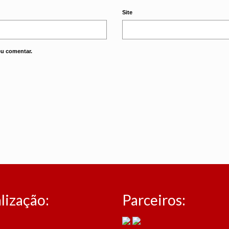
Site
eu comentar.
lização:
Parceiros: