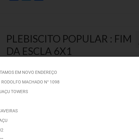
PLEBISCITO POPULAR : FIM
DA ESCLA 6X1
postado em:
Notícias
,
Visitas
|
0
STAMOS EM NOVO ENDEREÇO
Facebook
Twitter
Share
 RODOLFO MACHADO N° 1098
GUAÇU TOWERS
CAVEIRAS
AGOSTO LILÁS: VIOLENCIA
UAÇU
32
CONTRA MULHER É CRIME