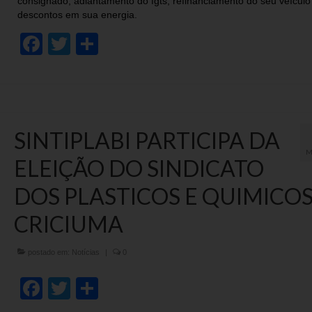
consignado, adiantamento do fgts, refinanciamento do seu veículo
descontos em sua energia.
Facebook
Twitter
Share
SINTIPLABI PARTICIPA DA
M
ELEIÇÃO DO SINDICATO
DOS PLASTICOS E QUIMICOS
CRICIUMA
postado em:
Notícias
|
0
Facebook
Twitter
Share