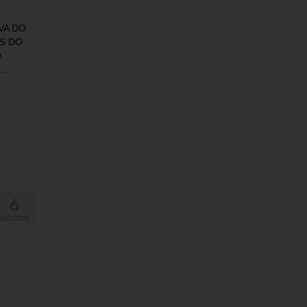
VA DO
S DO
O
 …
6
AGO 2025