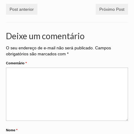
CONVENÇÕES
Post anterior
Próximo Post
CONVÊNIOS
HOMOLOGAÇÃO
Deixe um comentário
INFORMAÇÕES
O seu endereço de e-mail não será publicado.
Campos
obrigatórios são marcados com
*
NOTÍCIAS
Comentário
*
GALERIA DE FOTOS
PERGUNTAS FREQUENTES
LINKS
LEGISLAÇÃO
FALE CONOSCO
Nome
*