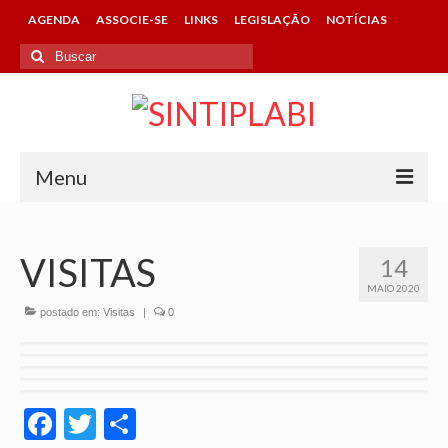
AGENDA
ASSOCIE-SE
LINKS
LEGISLAÇÃO
NOTÍCIAS
Buscar
por:
Menu
HOME
VISITAS
14
SINTIPLABI
MAIO 2020
CONHEÇA O SINDICATO
postado em:
Visitas
|
0
DIRETORIA
CONTATOS DA ENTIDADE
Facebook
Twitter
Share
ASSOCIE-SE