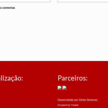
eu comentar.
lização:
Parceiros:
Desenvolvido por
Direta Sistemas
.
Designed by Freepik