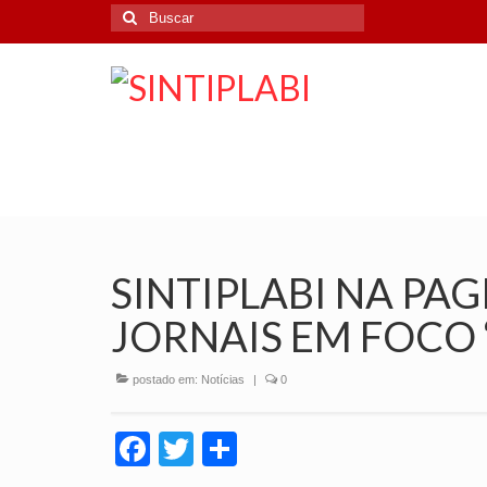
Buscar
por:
SINTIPLABI NA PAG
JORNAIS EM FOCO 
postado em:
Notícias
|
0
Facebook
Twitter
Share