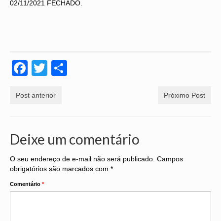
02/11/2021 FECHADO.
CONVENÇÕES
CONVÊNIOS
HOMOLOGAÇÃO
Facebook
Twitter
Share
INFORMAÇÕES
NOTÍCIAS
Post anterior
Próximo Post
GALERIA DE FOTOS
Deixe um comentário
PERGUNTAS FREQUENTES
LINKS
O seu endereço de e-mail não será publicado.
Campos
obrigatórios são marcados com
*
LEGISLAÇÃO
Comentário
*
FALE CONOSCO