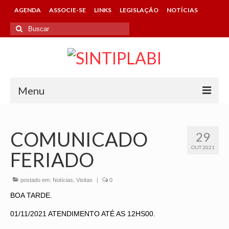
AGENDA
ASSOCIE-SE
LINKS
LEGISLAÇÃO
NOTÍCIAS
Buscar
por:
Menu
HOME
COMUNICADO
29
SINTIPLABI
OUT 2021
FERIADO
CONHEÇA O SINDICATO
DIRETORIA
postado em:
Notícias
,
Visitas
|
0
BOA TARDE.
CONTATOS DA ENTIDADE
01/11/2021 ATENDIMENTO ATÉ AS 12HS00.
ASSOCIE-SE