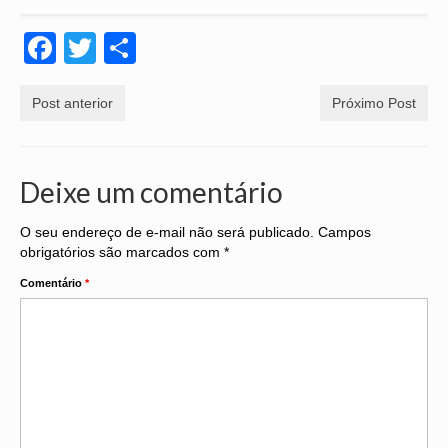
CONVENÇÕES
Facebook
Twitter
Share
CONVÊNIOS
Post anterior
Próximo Post
HOMOLOGAÇÃO
INFORMAÇÕES
Deixe um comentário
NOTÍCIAS
O seu endereço de e-mail não será publicado.
Campos
GALERIA DE FOTOS
obrigatórios são marcados com
*
PERGUNTAS FREQUENTES
Comentário
*
LINKS
LEGISLAÇÃO
FALE CONOSCO