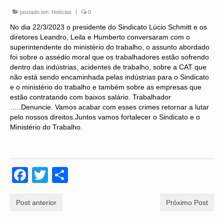
postado em:
Notícias
|
0
CONVENÇÕES
No dia 22/3/2023 o presidente do Sindicato Lúcio Schmitt e os
CONVÊNIOS
diretores Leandro, Leila e Humberto conversaram com o
superintendente do ministério do trabalho, o assunto abordado
HOMOLOGAÇÃO
foi sobre o assédio moral que os trabalhadores estão sofrendo
dentro das indústrias, acidentes de trabalho, sobre a CAT que
INFORMAÇÕES
não está sendo encaminhada pelas indústrias para o Sindicato
e o ministério do trabalho e também sobre as empresas que
NOTÍCIAS
estão contratando com baixos salário. Trabalhador
…..Denuncie. Vamos acabar com esses crimes retornar a lutar
GALERIA DE FOTOS
pelo nossos direitos.Juntos vamos fortalecer o Sindicato e o
Ministério do Trabalho.
PERGUNTAS FREQUENTES
LINKS
Facebook
Twitter
Share
LEGISLAÇÃO
FALE CONOSCO
Post anterior
Próximo Post