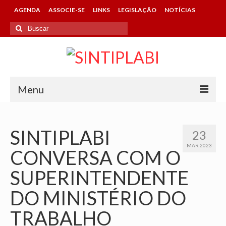
AGENDA
ASSOCIE-SE
LINKS
LEGISLAÇÃO
NOTÍCIAS
Buscar
por:
Menu
HOME
SINTIPLABI
23
SINTIPLABI
MAR 2023
CONVERSA COM O
CONHEÇA O SINDICATO
SUPERINTENDENTE
DIRETORIA
DO MINISTÉRIO DO
CONTATOS DA ENTIDADE
TRABALHO
ASSOCIE-SE