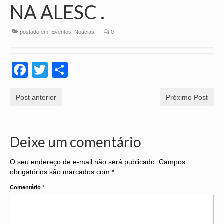
NA ALESC .
CONVENÇÕES
postado em:
Eventos
,
Notícias
|
0
CONVÊNIOS
HOMOLOGAÇÃO
Facebook
Twitter
Share
INFORMAÇÕES
NOTÍCIAS
Post anterior
Próximo Post
GALERIA DE FOTOS
PERGUNTAS FREQUENTES
Deixe um comentário
LINKS
O seu endereço de e-mail não será publicado.
Campos
obrigatórios são marcados com
*
LEGISLAÇÃO
Comentário
*
FALE CONOSCO