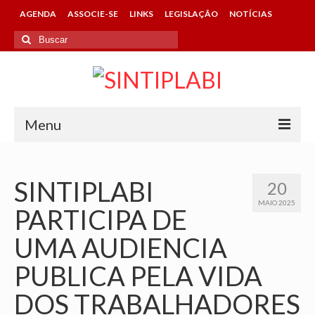
AGENDA
ASSOCIE-SE
LINKS
LEGISLAÇÃO
NOTÍCIAS
Buscar
por:
Menu
HOME
SINTIPLABI
20
SINTIPLABI
MAIO 2025
PARTICIPA DE
CONHEÇA O SINDICATO
UMA AUDIENCIA
DIRETORIA
PUBLICA PELA VIDA
CONTATOS DA ENTIDADE
DOS TRABALHADORES
ASSOCIE-SE